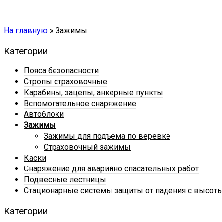
На главную
»
Зажимы
Категории
Пояса безопасности
Стропы страховочные
Карабины, зацепы, анкерные пункты
Вспомогательное снаряжение
Автоблоки
Зажимы
Зажимы для подъема по веревке
Страховочный зажимы
Каски
Снаряжение для аварийно спасательных работ
Подвесные лестницы
Стационарные системы защиты от падения с высот
Категории