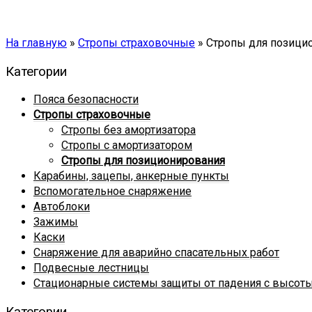
На главную
»
Стропы страховочные
»
Стропы для позици
Категории
Пояса безопасности
Стропы страховочные
Стропы без амортизатора
Стропы с амортизатором
Стропы для позиционирования
Карабины, зацепы, анкерные пункты
Вспомогательное снаряжение
Автоблоки
Зажимы
Каски
Снаряжение для аварийно спасательных работ
Подвесные лестницы
Стационарные системы защиты от падения с высот