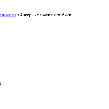
с высоты
»
Анкерные точки и столбики
ы