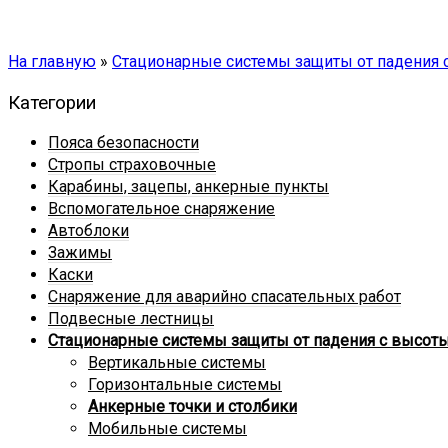
На главную
»
Стационарные системы защиты от падения 
Категории
Пояса безопасности
Стропы страховочные
Карабины, зацепы, анкерные пункты
Вспомогательное снаряжение
Автоблоки
Зажимы
Каски
Снаряжение для аварийно спасательных работ
Подвесные лестницы
Стационарные системы защиты от падения с высот
Вертикальные системы
Горизонтальные системы
Анкерные точки и столбики
Мобильные системы